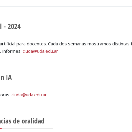
l - 2024
 artificial para docentes. Cada dos semanas mostramos distintas for
. Informes:
ciuda@uda.edu.ar
n IA
horas.
ciuda@uda.edu.ar
cias de oralidad