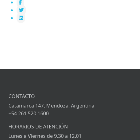
CONTACTO
C
a
tamarca 147, Mendoza, Argentina
+54 261 520 1600
HORARIOS DE ATENCIÓN
Lunes a Viernes de 9.30 a 12.01