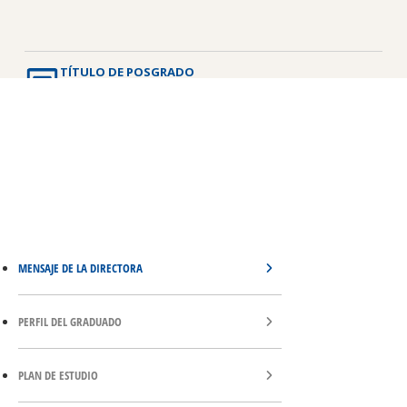
TÍTULO DE POSGRADO
Diplomado/a Universitario/a en Gestión de Políticas
Públicas de Niñez, Adolescencia y Familia
MENSAJE DE LA DIRECTORA
PERFIL DEL GRADUADO
PLAN DE ESTUDIO