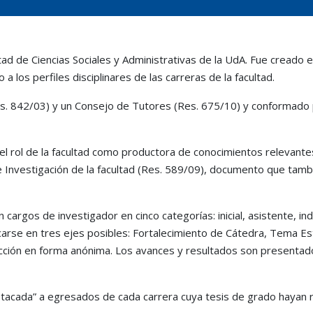
ltad de Ciencias Sociales y Administrativas de la UdA. Fue creado 
los perfiles disciplinares de las carreras de la facultad.
Res. 842/03) y un Consejo de Tutores (Res. 675/10) y conformad
r el rol de la facultad como productora de conocimientos relevant
e Investigación de la facultad (Res. 589/09), documento que tambié
cargos de investigador en cinco categorías: inicial, asistente, in
carse en tres ejes posibles: Fortalecimiento de Cátedra, Tema E
cción en forma anónima. Los avances y resultados son presentad
estacada” a egresados de cada carrera cuya tesis de grado hayan 