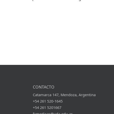
CONTACTO
Catamarca 147, Mendoza, Argentina
+54 261 520-1645
+54 261 5201667
fcmedicas@uda.edu.ar